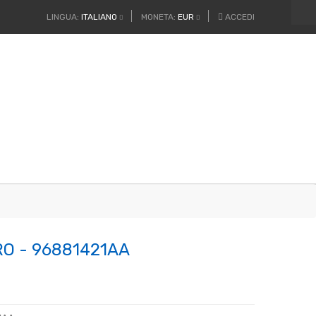
LINGUA:
ITALIANO
MONETA:
EUR
ACCEDI
O - 96881421AA