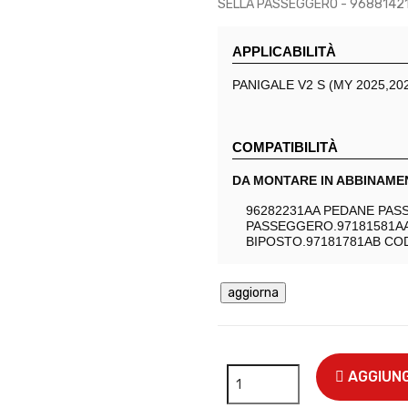
SELLA PASSEGGERO - 9688142
APPLICABILITÀ
PANIGALE V2 S (MY 2025,20
COMPATIBILITÀ
DA MONTARE IN ABBINAMEN
96282231AA PEDANE PAS
PASSEGGERO.97181581A
BIPOSTO.97181781AB CO
AGGIUNG