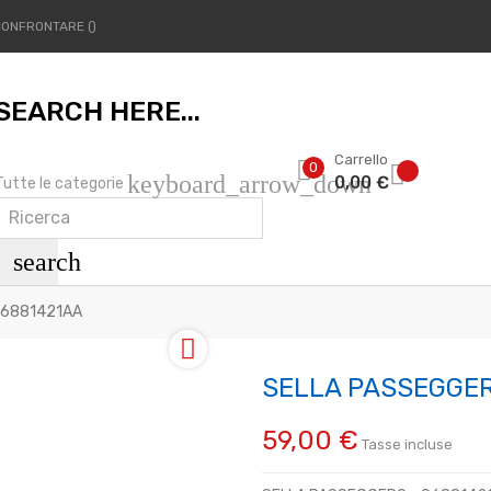
CONFRONTARE
SEARCH HERE...
Carrello
0
keyboard_arrow_down
0,00 €
Tutte le categorie
search
96881421AA

SELLA PASSEGGER
59,00 €
Tasse incluse