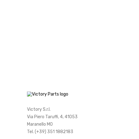
Victory S.r.l.
Via Piero Taruffi, 4, 41053
Maranello MO
Tel. (+39) 351 1882183