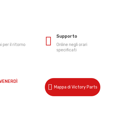
Supporto
i per il ritorno
Online negli orari
specificati
 VENERDÌ
Mappa di Victory Parts
13:00
-18:00
Cookie Policy
Privacy Policy