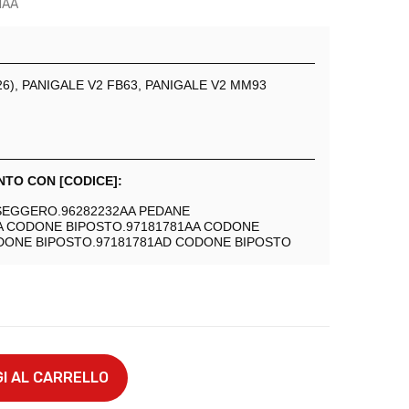
1AA
26), PANIGALE V2 FB63, PANIGALE V2 MM93
TO CON [CODICE]:
SEGGERO.96282232AA PEDANE
A CODONE BIPOSTO.97181781AA CODONE
DONE BIPOSTO.97181781AD CODONE BIPOSTO
I AL CARRELLO