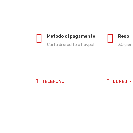
Metodo di pagamento
Reso
Carta di credito e Paypal
30 giorn
TELEFONO
LUNEDÌ -
(+39)3511882183
9:00-
14:00