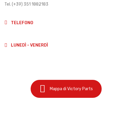
Tel. (+39) 351 1882183
info@victoryparts.it
TELEFONO
(+39)3511882183
LUNEDÌ - VENERDÌ
9:00-13:00
14:00-18:00
Mappa di Victory Parts
Cookie Policy
Privacy Policy