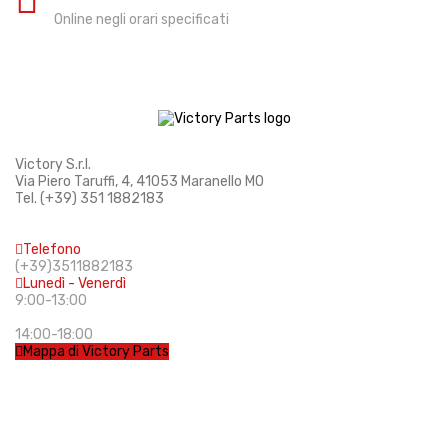
Online negli orari specificati
Victory S.r.l.
Via Piero Taruffi, 4, 41053 Maranello MO
Tel. (+39) 351 1882183
info@victoryparts.it
Telefono
(+39)3511882183
Lunedì - Venerdì
9:00-13:00
14:00-18:00
Mappa di Victory Parts
Cookie Policy