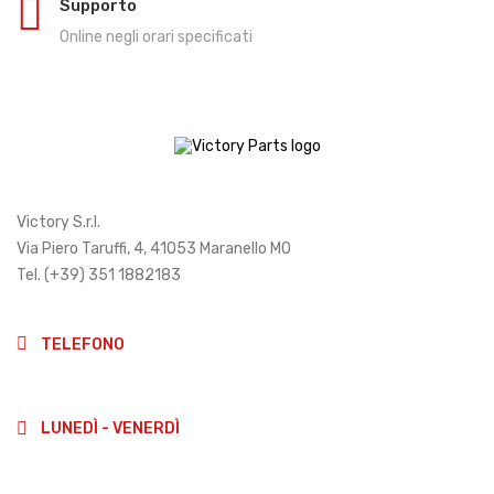
Supporto
Online negli orari specificati
Victory S.r.l.
Via Piero Taruffi, 4, 41053 Maranello MO
Tel. (+39) 351 1882183
info@victoryparts.it
TELEFONO
(+39)3511882183
LUNEDÌ - VENERDÌ
9:00-13:00