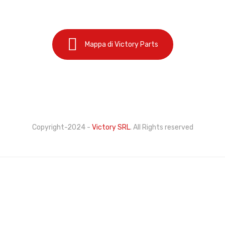
14:00-18:00
Mappa di Victory Parts
Cookie Policy
Privacy Policy
Copyright-2024 -
Victory SRL
. All Rights reserved
Questo sito web utilizza cookie propri e di terze parti
per migliorare i nostri servizi e mostrarti pubblicità
relativa alle tue preferenze analizzando le tue
abitudinidi navigazione. Per dare il tuo consenso al suo
utilizzo, premi il pulsante Accetta.